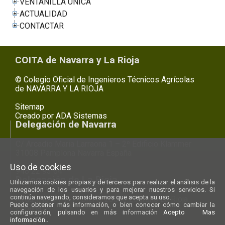
VENTANILLA UNICA
ACTUALIDAD
CONTACTAR
COITA de Navarra y La Rioja
© Colegio Oficial de Ingenieros Técnicos Agrícolas
de NAVARRA Y LA RIOJA
Sitemap
Creado por
ADA Sistemas
Delegación de Navarra
C/ Arcadio Maria Larraona 1 – 2º Edificio Klammer
31008 Pamplona Navarra España
Uso de cookies
948 22 93 64
Delegación de La Rioja
Utilizamos cookies propias y de terceros para realizar el análisis de la
navegación de los usuarios y para mejorar nuestros servicios. Si
continúa navegando, consideramos que acepta su uso.
Avda. Pío XII 1, 1º Drcha. 26003 Logroño La Rioja
Puede obtener más información, o bien conocer cómo cambiar la
España
configuración, pulsando en más información
Acepto
Mas
información.
.