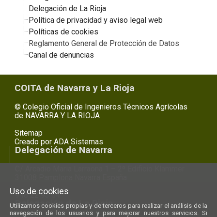
Delegación de La Rioja
Política de privacidad y aviso legal web
Políticas de cookies
Reglamento General de Protección de Datos
Canal de denuncias
COITA de Navarra y La Rioja
© Colegio Oficial de Ingenieros Técnicos Agrícolas
de NAVARRA Y LA RIOJA
Sitemap
Creado por
ADA Sistemas
Delegación de Navarra
C/ Arcadio Maria Larraona 1 – 2º Edificio Klammer
31008 Pamplona Navarra España
Uso de cookies
948 22 93 64
Delegación de La Rioja
Utilizamos cookies propias y de terceros para realizar el análisis de la
navegación de los usuarios y para mejorar nuestros servicios. Si