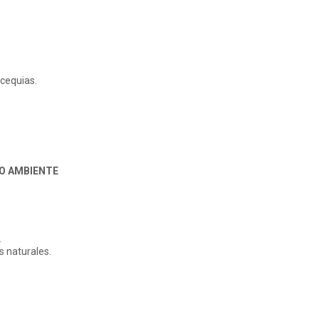
acequias.
IO AMBIENTE
.
 naturales.