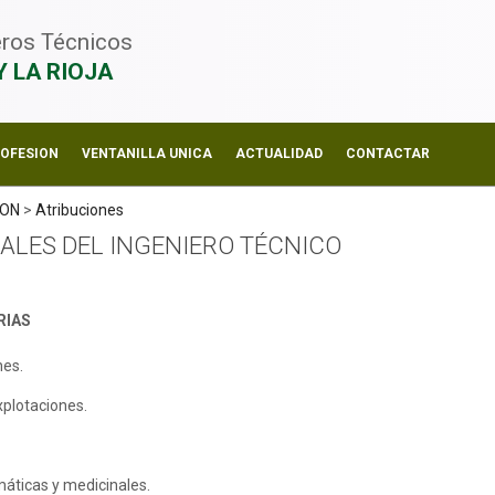
ieros Técnicos
Y LA RIOJA
ROFESION
VENTANILLA UNICA
ACTUALIDAD
CONTACTAR
ION
>
Atribuciones
ALES DEL INGENIERO TÉCNICO
RIAS
nes.
xplotaciones.
máticas y medicinales.