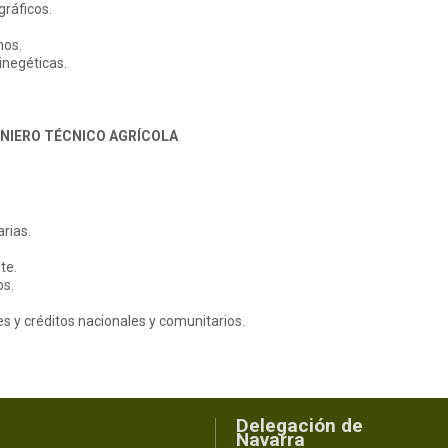
gráficos.
mos.
inegéticas.
ENIERO TÉCNICO AGRÍCOLA
arias.
te.
os.
 y créditos nacionales y comunitarios.
Delegación de
Navarra