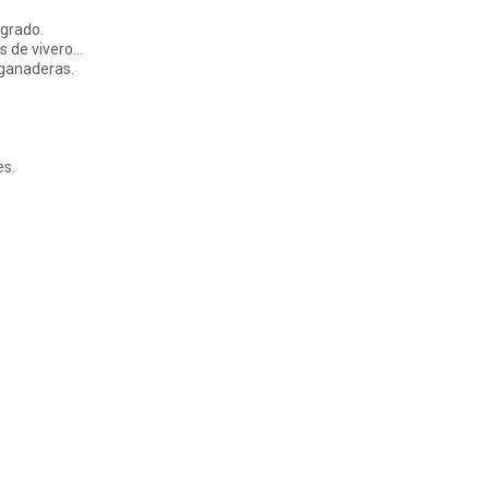
egrado.
 de vivero...
 ganaderas.
es.