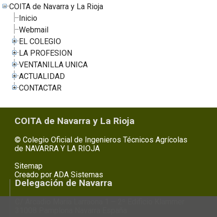
COITA de Navarra y La Rioja
Inicio
Webmail
EL COLEGIO
LA PROFESION
VENTANILLA UNICA
ACTUALIDAD
CONTACTAR
COITA de Navarra y La Rioja
© Colegio Oficial de Ingenieros Técnicos Agrícolas
de NAVARRA Y LA RIOJA
Sitemap
Creado por
ADA Sistemas
Delegación de Navarra
C/ Arcadio Maria Larraona 1 – 2º Edificio Klammer
31008 Pamplona Navarra España